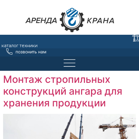
каталог техники
позвонить нам
Монтаж стропильных
конструкций ангара для
хранения продукции